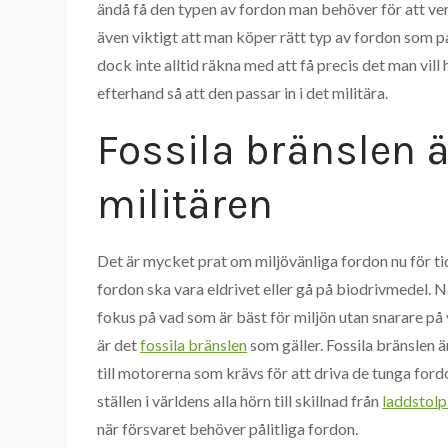
ändå få den typen av fordon man behöver för att ve
även viktigt att man köper rätt typ av fordon som
dock inte alltid räkna med att få precis det man vill 
efterhand så att den passar in i det militära.
Fossila bränslen 
militären
Det är mycket prat om miljövänliga fordon nu för tide
fordon ska vara eldrivet eller gå på biodrivmedel. Nä
fokus på vad som är bäst för miljön utan snarare på v
är det
fossila bränslen
som gäller. Fossila bränslen är
till motorerna som krävs för att driva de tunga ford
ställen i världens alla hörn till skillnad från
laddstolp
när försvaret behöver pålitliga fordon.