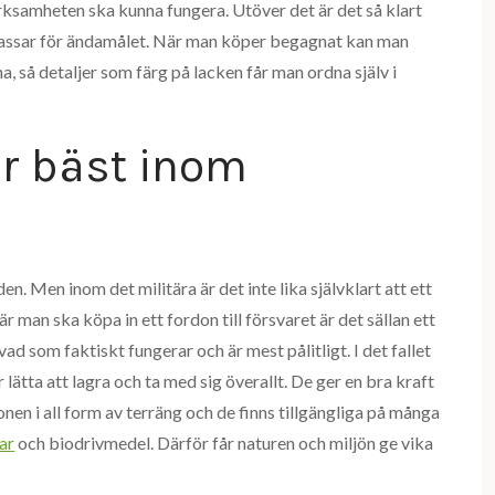
rksamheten ska kunna fungera. Utöver det är det så klart
 passar för ändamålet. När man köper begagnat kan man
ha, så detaljer som färg på lacken får man ordna själv i
är bäst inom
n. Men inom det militära är det inte lika självklart att ett
r man ska köpa in ett fordon till försvaret är det sällan ett
ad som faktiskt fungerar och är mest pålitligt. I det fallet
 lätta att lagra och ta med sig överallt. De ger en bra kraft
onen i all form av terräng och de finns tillgängliga på många
ar
och biodrivmedel. Därför får naturen och miljön ge vika