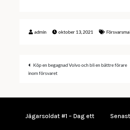
oktober 13, 2021
Försvarsmak
Inläggsnavigering
Köp en begagnad Volvo och bli en bättre förare
inom försvaret
Jägarsoldat #1 – Dag ett
Senast