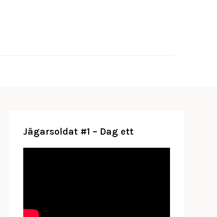
 veta om Sveriges försvarsmakt
se
Jägarsoldat #1 – Dag ett